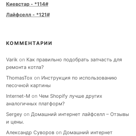
Киевстар - *114#
Лайфселл - *121#
КОММЕНТАРИИ
Varik
on
Как правильно подобрать запчасть для
ремонта котла?
ThomasTox
on
Инструкция по использованию
песочной картины
Internet-M
on
Чем Shopify лучше других
аналогичных платформ?
Sergey
on
Домашний интернет лайфселл – Отзывы
и цены.
Александр Суворов
on
Домашний интернет