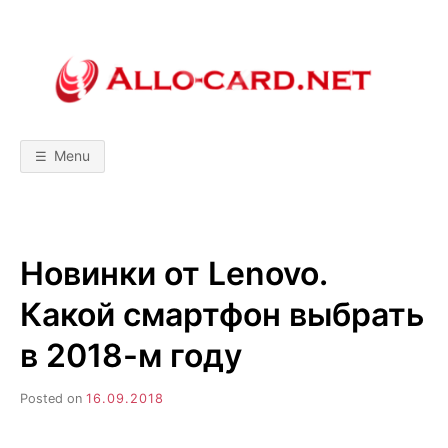
Skip
to
content
A
М
о
б
L
и
л
Menu
ь
L
н
ы
е
т
O
е
х
Новинки от Lenovo.
н
-
о
л
Какой смартфон выбрать
о
C
г
и
в 2018-м году
и
A
!
С
Posted on
16.09.2018
р
R
а
в