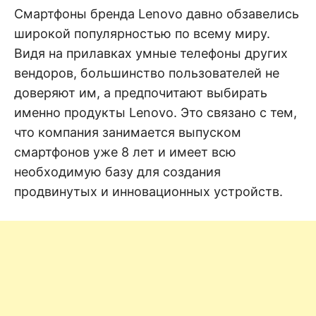
н
е
D
Смартфоны бренда Lenovo давно обзавелись
н
широкой популярностью по всему миру.
и
е
.
Видя на прилавках умные телефоны других
.
А
вендоров, большинство пользователей не
н
N
а
доверяют им, а предпочитают выбирать
л
и
именно продукты Lenovo. Это связано с тем,
E
з
.
что компания занимается выпуском
О
T
ц
смартфонов уже 8 лет и имеет всю
е
н
необходимую базу для создания
к
продвинутых и инновационных устройств.
а
.