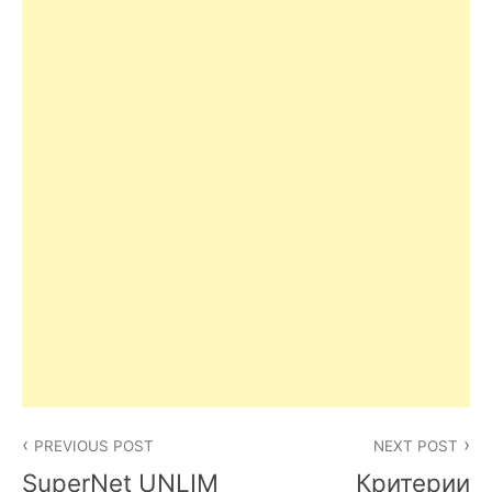
Post
PREVIOUS POST
NEXT POST
navigation
SuperNet UNLIM
Критерии