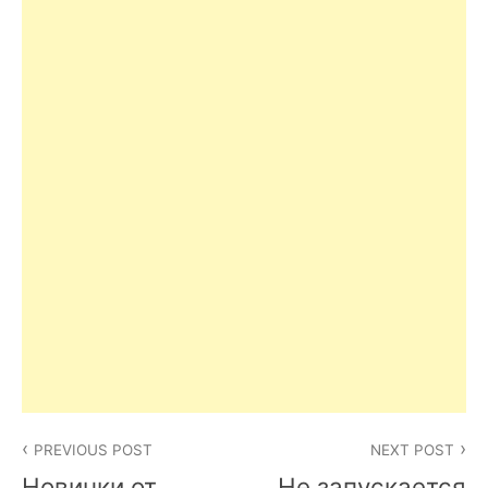
Post
PREVIOUS POST
NEXT POST
navigation
Новинки от
Не запускается