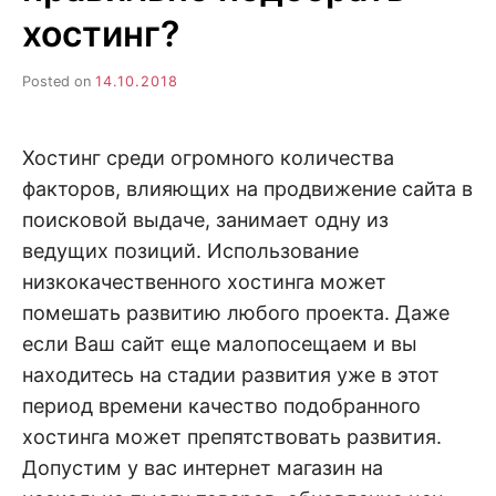
н
е
D
хостинг?
н
и
е
.
Posted on
14.10.2018
.
А
н
N
а
л
Хостинг среди огромного количества
и
E
з
факторов, влияющих на продвижение сайта в
.
О
поисковой выдаче, занимает одну из
T
ц
ведущих позиций. Использование
е
н
низкокачественного хостинга может
к
а
помешать развитию любого проекта. Даже
.
если Ваш сайт еще малопосещаем и вы
находитесь на стадии развития уже в этот
период времени качество подобранного
хостинга может препятствовать развития.
Допустим у вас интернет магазин на