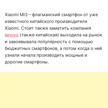
н
е
D
н
и
Xiaomi MI3 – флагманский смартфон от уже
е
.
.
известного китайского производителя
А
н
N
Xiaomi. Стоит также заметить компания
а
л
lenovo
(также китайская) выходила на рынок
и
E
з
и завоевывала популярность с помощью
.
О
бюджетных смартфонов, а потом когда о ней
T
ц
е
узнали начала производить мощные и
н
дорогие смартфоны.
к
а
.