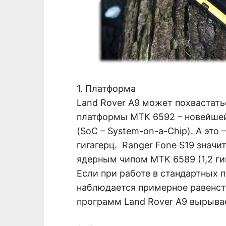
1. Платформа
Land Rover A9 может похвастат
платформы MTK 6592 – новейше
(SoC – System-on-a-Chip). А это 
гигагерц. Ranger Fone S19 значи
ядерным чипом MTK 6589 (1,2 гиг
Если при работе в стандартных
наблюдается примерное равенст
программ Land Rover A9 вырыва