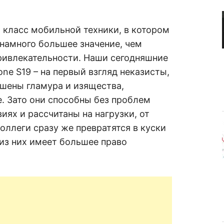
R
а
в
н
е
D
класс мобильной техники, в котором
н
намного большее значение, чем
и
е
.
ивлекательности. Наши сегодняшние
.
А
one S19 – на первый взгляд неказисты,
н
N
а
ишены гламура и изящества,
л
и
. Зато они способны без проблем
E
з
.
иях и рассчитаны на нагрузки, от
О
T
ц
оллеги сразу же превратятся в куски
е
н
 из них имеет большее право
к
а
.