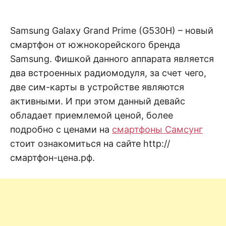
н
е
D
н
и
Samsung Galaxy Grand Prime (G530H) – новый
е
.
.
смартфон от южнокорейского бренда
А
н
N
Samsung. Фишкой данного аппарата является
а
л
два встроенных радиомодуля, за счет чего,
и
E
з
две сим-карты в устройстве являются
.
О
активными. И при этом данный девайс
T
ц
е
обладает приемлемой ценой,
более
н
подробно с ценами на
cмартфоны Самсунг
к
а
стоит ознакомиться на сайте http://
.
смартфон-цена.рф.