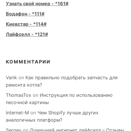
Узнать свой номер - *161#
Водафон - *111#
Киевстар - *114#
Лайфселл - *121#
КОММЕНТАРИИ
Varik
on
Как правильно подобрать запчасть для
ремонта котла?
ThomasTox
on
Инструкция по использованию
песочной картины
Internet-M
on
Чем Shopify лучше других
аналогичных платформ?
Sergey
on
Домашний интернет лайфселл – Отзывы