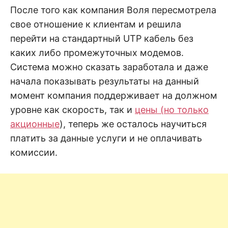
н
е
D
После того как компания Воля пересмотрела
н
свое отношение к клиентам и решила
и
е
.
перейти на стандартный UTP кабель без
.
А
каких либо промежуточных модемов.
н
N
а
Система можно сказать заработала и даже
л
и
начала показывать результаты на данный
E
з
.
момент компания поддерживает на должном
О
T
ц
уровне как скорость, так и
цены (но только
е
н
акционные
), теперь же осталось научиться
к
платить за данные услуги и не оплачивать
а
.
комиссии.