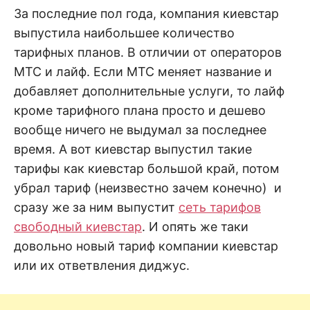
н
е
D
За последние пол года, компания киевстар
н
выпустила наибольшее количество
и
е
.
тарифных планов. В отличии от операторов
.
А
МТС и лайф. Если МТС меняет название и
н
N
а
добавляет дополнительные услуги, то лайф
л
и
кроме тарифного плана просто и дешево
E
з
.
вообще ничего не выдумал за последнее
О
T
ц
время. А вот киевстар выпустил такие
е
н
тарифы как киевстар большой край, потом
к
убрал тариф (неизвестно зачем конечно) и
а
.
сразу же за ним выпустит
сеть тарифов
свободный киевстар
. И опять же таки
довольно новый тариф компании киевстар
или их ответвления диджус.