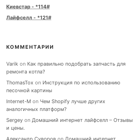
Киевстар - *114#
Лайфселл - *121#
КОММЕНТАРИИ
Varik
on
Как правильно подобрать запчасть для
ремонта котла?
ThomasTox
on
Инструкция по использованию
песочной картины
Internet-M
on
Чем Shopify лучше других
аналогичных платформ?
Sergey
on
Домашний интернет лайфселл – Отзывы
и цены.
Александр Суворов
on
Домашний интернет