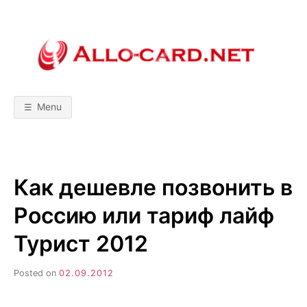
Skip
to
content
A
М
о
б
L
и
л
Menu
ь
L
н
ы
е
т
O
е
х
Как дешевле позвонить в
н
-
о
л
Россию или тариф лайф
о
C
г
и
Турист 2012
и
A
!
С
Posted on
02.09.2012
р
R
а
в