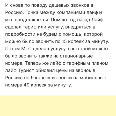
н
е
D
И снова по поводу дешевых звонков в
н
Россию. Гонка между компаниями лайф и
и
е
.
мтс продолжается. Помню год назад Лайф
.
А
сделал тариф или услугу, внедряться в
н
N
а
подробности не будем с помощь, которой
л
и
можно было звонить по 15 копеек за минуту.
E
з
.
Потом МТС сделал услугу, с которой можно
О
T
ц
было звонить также на стационарные
е
н
номера. Теперь же лайф с тарифным планом
к
лайф Турист обновил цены на звонок в
а
.
Россию по 9 копеек и звонки на мобильные
номера 49 копеек за минуту.