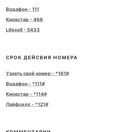
Водафон - 111
Киевстар - 466
Lifecell - 5433
СРОК ДЕЙСВИЯ НОМЕРА
Узнать свой номер - *161#
Водафон - *111#
Киевстар - *114#
Лайфселл - *121#