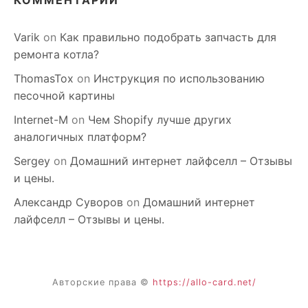
КОММЕНТАРИИ
Varik
on
Как правильно подобрать запчасть для
ремонта котла?
ThomasTox
on
Инструкция по использованию
песочной картины
Internet-M
on
Чем Shopify лучше других
аналогичных платформ?
Sergey
on
Домашний интернет лайфселл – Отзывы
и цены.
Александр Суворов
on
Домашний интернет
лайфселл – Отзывы и цены.
Авторские права ©
https://allo-card.net/