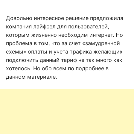
н
е
D
н
и
Довольно интересное решение предложила
е
.
.
компания лайфсел для пользователей,
А
н
N
которым жизненно необходим интернет. Но
а
л
проблема в том, что за счет «замудренной
и
E
з
схемы» оплаты и учета трафика желающих
.
О
подключить данный тариф не так много как
T
ц
е
хотелось. Но обо всем по подробнее в
н
данном материале.
к
а
.