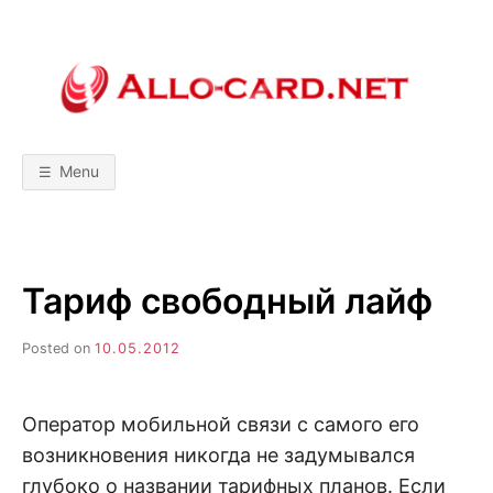
Skip
to
content
A
М
о
б
L
и
л
Menu
ь
L
н
ы
е
т
O
е
х
Тариф свободный лайф
н
-
о
л
о
Posted on
10.05.2012
C
г
и
и
A
!
Оператор мобильной связи с самого его
С
р
возникновения никогда не задумывался
R
а
в
глубоко о названии тарифных планов. Если