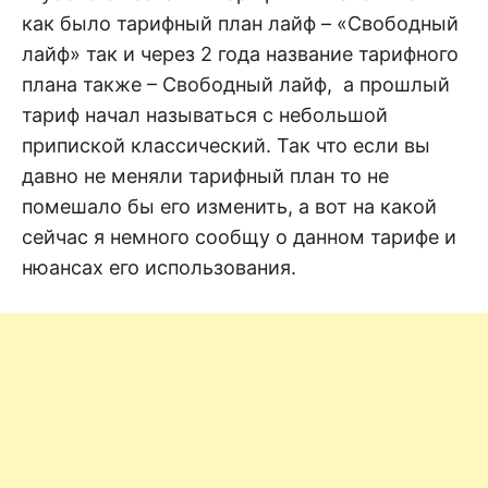
н
е
D
как было тарифный план лайф – «Свободный
н
и
лайф» так и через 2 года название тарифного
е
.
плана также – Свободный лайф, а прошлый
.
А
тариф начал называться с небольшой
н
N
а
припиской классический. Так что если вы
л
и
давно не меняли тарифный план то не
E
з
.
помешало бы его изменить, а вот на какой
О
T
ц
сейчас я немного сообщу о данном тарифе и
е
н
нюансах его использования.
к
а
.