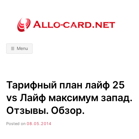
Skip
to
content
A
М
о
б
L
и
л
Menu
ь
L
н
ы
е
т
O
е
х
Тарифный план лайф 25
н
-
о
л
vs Лайф максимум запад.
о
C
г
и
Отзывы. Обзор.
и
A
!
С
Posted on
08.05.2014
р
R
а
в