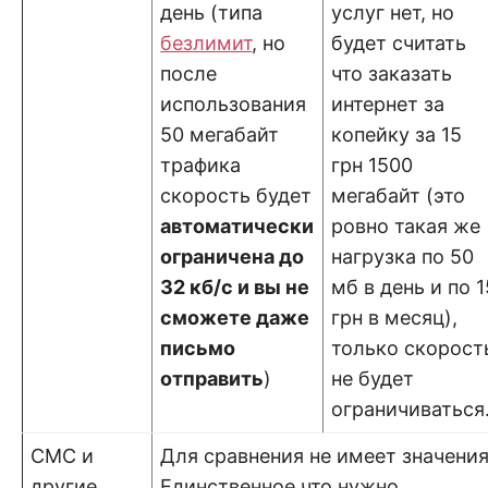
день (типа
услуг нет, но
безлимит
, но
будет считать
после
что заказать
использования
интернет за
50 мегабайт
копейку за 15
трафика
грн 1500
скорость будет
мегабайт (это
автоматически
ровно такая же
ограничена до
нагрузка по 50
32 кб/с и вы не
мб в день и по 1
сможете даже
грн в месяц),
письмо
только скорост
отправить
)
не будет
ограничиваться
СМС и
Для сравнения не имеет значения
другие
Единственное что нужно