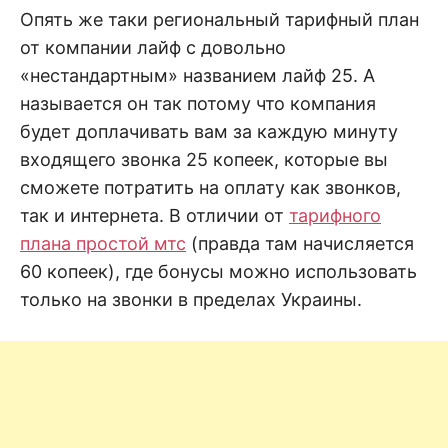
н
е
D
Опять же таки региональный тарифный план
н
от компании лайф с довольно
и
е
.
«нестандартным» названием лайф 25. А
.
А
называется он так потому что компания
н
N
а
будет доплачивать вам за каждую минуту
л
и
входящего звонка 25 копеек, которые вы
E
з
.
сможете потратить на оплату как звонков,
О
T
ц
так и интернета. В отличии от
тарифного
е
н
плана простой мтс
(правда там начисляется
к
60 копеек), где бонусы можно использовать
а
.
только на звонки в пределах Украины.