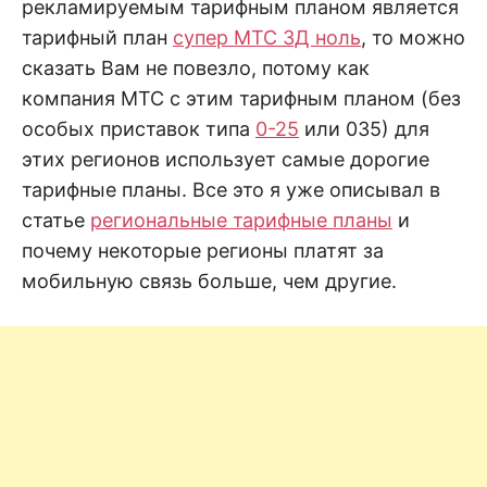
н
рекламируемым тарифным планом является
е
D
н
тарифный план
супер МТС 3Д ноль
, то можно
и
сказать Вам не повезло, потому как
е
.
.
компания МТС с этим тарифным планом (без
А
н
N
особых приставок типа
0-25
или 035) для
а
л
этих регионов использует самые дорогие
и
E
з
тарифные планы. Все это я уже описывал в
.
О
статье
региональные тарифные планы
и
T
ц
е
почему некоторые регионы платят за
н
к
мобильную связь больше, чем другие.
а
.