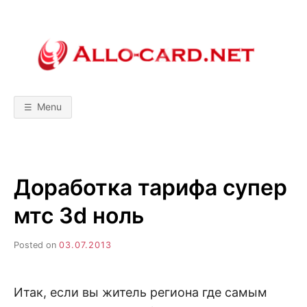
Skip
to
content
A
М
о
б
L
и
л
Menu
ь
L
н
ы
е
т
O
е
х
Доработка тарифа супер
н
-
о
л
мтс 3d ноль
о
C
г
и
Posted on
03.07.2013
и
A
!
С
р
R
а
Итак, если вы житель региона где самым
в