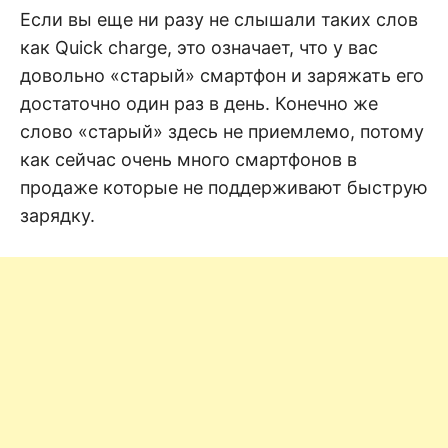
н
е
D
Если вы еще ни разу не слышали таких слов
н
как Quick charge, это означает, что у вас
и
е
.
довольно «старый» смартфон и заряжать его
.
А
достаточно один раз в день. Конечно же
н
N
а
слово «старый» здесь не приемлемо, потому
л
и
как сейчас очень много смартфонов в
E
з
.
продаже которые не поддерживают быструю
О
T
ц
зарядку.
е
н
к
а
.