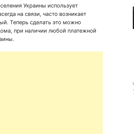
R
а
аселения Украины использует
в
н
сегда на связи, часто возникает
е
D
н
ый. Теперь сделать это можно
и
дома, при наличии любой платежной
е
.
.
аины.
А
н
N
а
л
и
E
з
.
О
T
ц
е
н
к
а
.