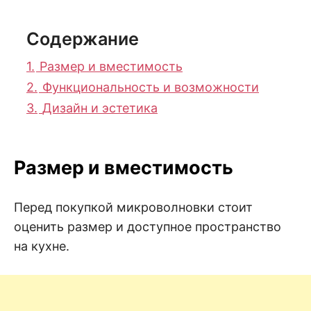
н
е
D
н
и
Содержание
е
.
.
А
1.
Размер и вместимость
н
N
а
2.
Функциональность и возможности
л
и
3.
Дизайн и эстетика
E
з
.
О
T
ц
е
Размер и вместимость
н
к
а
.
Перед покупкой микроволновки стоит
оценить размер и доступное пространство
на кухне.