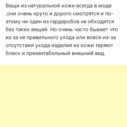
н
е
D
Вещи из натуральной кожи всегда в моде
н
,они очень круто и дорого смотрятся и по-
и
е
.
этому ни один из гардеробов не обходится
.
А
без таких вещей. Но очень часто бывает что
н
N
а
из за не правильного ухода или вовсе из-за
л
и
отсутствия ухода изделия из кожи теряют
E
з
.
блеск и презентабельный внешний вид.
О
T
ц
е
н
к
а
.