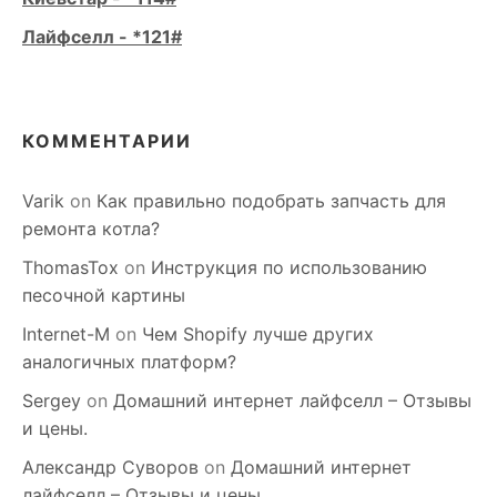
Лайфселл - *121#
КОММЕНТАРИИ
Varik
on
Как правильно подобрать запчасть для
ремонта котла?
ThomasTox
on
Инструкция по использованию
песочной картины
Internet-M
on
Чем Shopify лучше других
аналогичных платформ?
Sergey
on
Домашний интернет лайфселл – Отзывы
и цены.
Александр Суворов
on
Домашний интернет
лайфселл – Отзывы и цены.