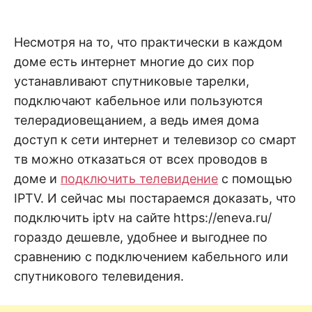
н
е
D
н
и
Несмотря на то, что практически в каждом
е
.
.
доме есть интернет многие до сих пор
А
н
N
устанавливают спутниковые тарелки,
а
л
подключают кабельное или пользуются
и
E
з
телерадиовещанием, а ведь имея дома
.
О
доступ к сети интернет и телевизор со смарт
T
ц
е
тв можно отказаться от всех проводов в
н
доме и
подключить телевидение
c помощью
к
а
IPTV. И сейчас мы постараемся доказать, что
.
подключить iptv на сайте https://eneva.ru/
гораздо дешевле, удобнее и выгоднее по
сравнению с подключением кабельного или
спутникового телевидения.