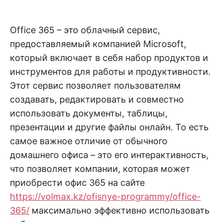
н
е
D
н
и
Office 365 – это облачный сервис,
е
.
.
предоставляемый компанией Microsoft,
А
н
N
который включает в себя набор продуктов и
а
л
инструментов для работы и продуктивности.
и
E
з
Этот сервис позволяет пользователям
.
О
создавать, редактировать и совместно
T
ц
е
использовать документы, таблицы,
н
презентации и другие файлы онлайн. То есть
к
а
самое важное отличие от обычного
.
домашнего офиса – это его интерактивность,
что позволяет компании, которая может
приобрести офис 365 на сайте
https://volmax.kz/ofisnye-programmy/office-
365/
максимально эффективно использовать