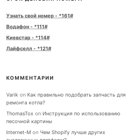
Узнать свой номер - *161#
Водафон - *111#
Киевстар - *114#
Лайфселл - *121#
КОММЕНТАРИИ
Varik
on
Как правильно подобрать запчасть для
ремонта котла?
ThomasTox
on
Инструкция по использованию
песочной картины
Internet-M
on
Чем Shopify лучше других
аналогичных платформ?