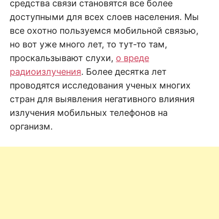
н
средства связи становятся все более
е
D
н
доступными для всех слоев населения. Мы
и
все охотно пользуемся мобильной связью,
е
.
.
но вот уже много лет, то тут-то там,
А
н
N
проскальзывают слухи,
о вреде
а
л
радиоизлучения
. Более десятка лет
и
E
з
проводятся исследования ученых многих
.
О
стран для выявления негативного влияния
T
ц
е
излучения мобильных телефонов на
н
к
организм.
а
.